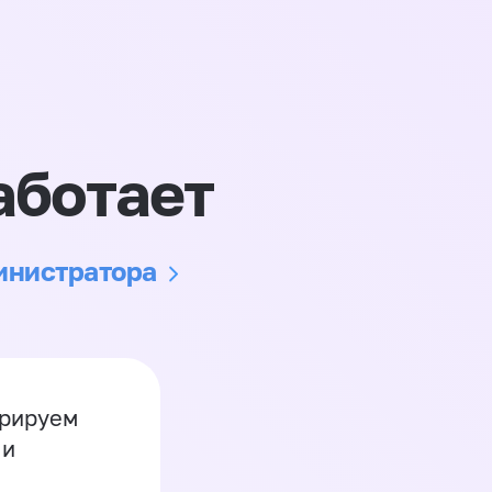
аботает
министратора
грируем
 и