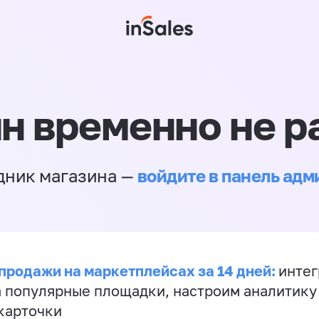
н временно не р
войдите в панель ад
дник магазина —
продажи на маркетплейсах за 14 дней:
инте
а популярные площадки, настроим аналитику
карточки