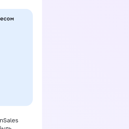
inSales
быль