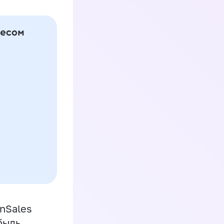
inSales
быль