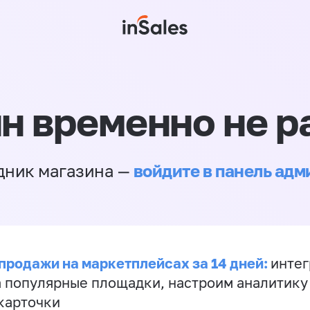
н временно не р
войдите в панель ад
дник магазина —
продажи на маркетплейсах за 14 дней:
инте
а популярные площадки, настроим аналитику
карточки