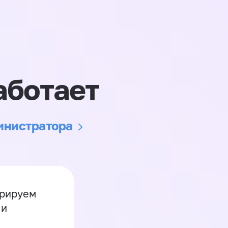
аботает
министратора
грируем
 и