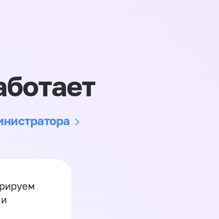
аботает
министратора
грируем
 и