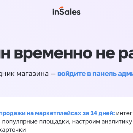
н временно не р
войдите в панель ад
дник магазина —
продажи на маркетплейсах за 14 дней:
инте
а популярные площадки, настроим аналитику
карточки