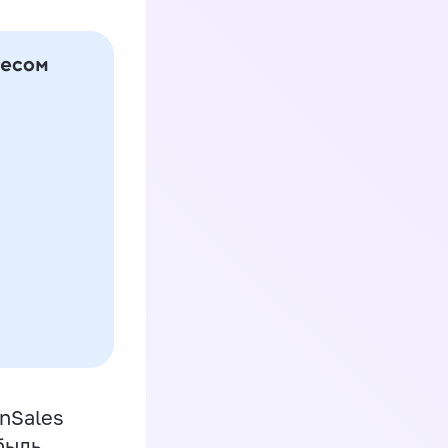
inSales
быль